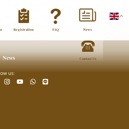
ur
Registration
FAQ
News
News
Contact Us
low us:
facebook
instagram
whatsapp
line
youtube