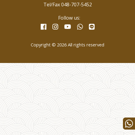
Tel/Fax 048-707-5452
Follow us:
facebook
instagram
whatsapp
line
youtube
Copyright © 2026 All rights reserved
Wha
us
for