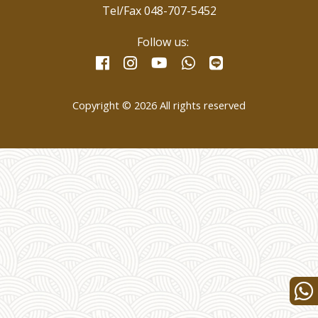
Tel/Fax 048-707-5452
Follow us:
facebook
instagram
whatsapp
line
youtube
Copyright © 2026 All rights reserved
Wha
us
for