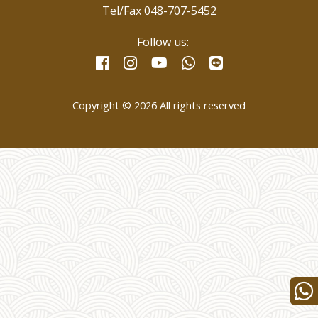
Tel/Fax 048-707-5452
Follow us:
facebook
instagram
whatsapp
line
youtube
Copyright © 2026 All rights reserved
Wha
us
for