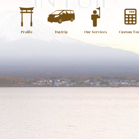
Profile
Daytrip
Our Services
Custom To