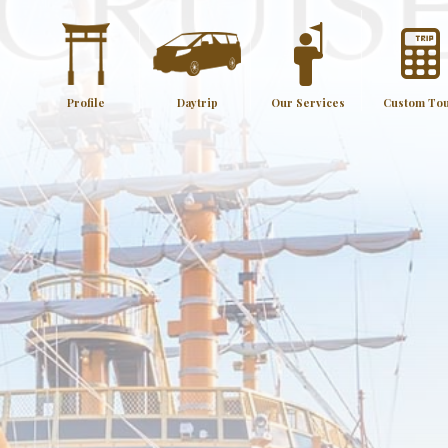
Profile
Daytrip
Our Services
Custom To