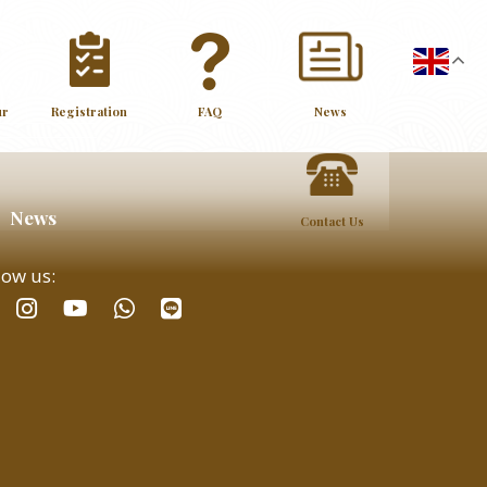
ur
Registration
FAQ
News
News
Contact Us
low us:
facebook
instagram
whatsapp
line
youtube