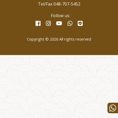
Tel/Fax 048-707-5452
Follow us:
facebook
instagram
whatsapp
line
youtube
Copyright © 2026 All rights reserved
Wha
us
for