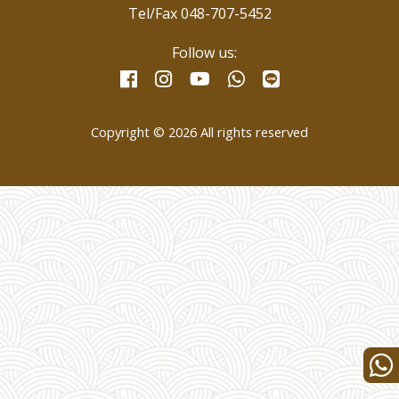
Tel/Fax 048-707-5452
Follow us:
facebook
instagram
whatsapp
line
youtube
Copyright © 2026 All rights reserved
Wha
us
for