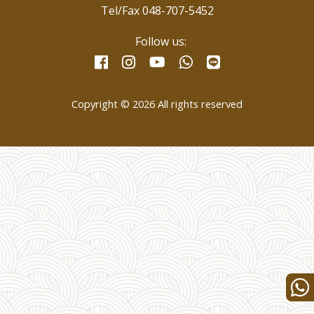
Tel/Fax 048-707-5452
Follow us:
facebook
instagram
whatsapp
line
youtube
Copyright © 2026 All rights reserved
Wha
us
for