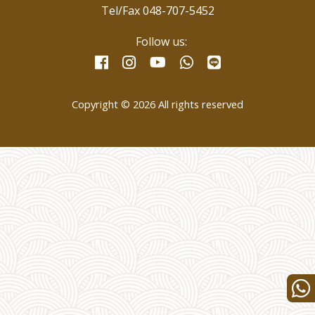
Tel/Fax 048-707-5452
Follow us:
facebook
instagram
whatsapp
line
youtube
Copyright © 2026 All rights reserved
Wha
us
for