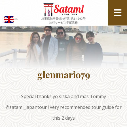
埼玉県知事登録旅行業 第2-1293号
旅行サービス手配業務
glenmario79
Special thanks yo siska and mas Tommy
@satami_japantour ! very recommended tour guide for
this 2 days