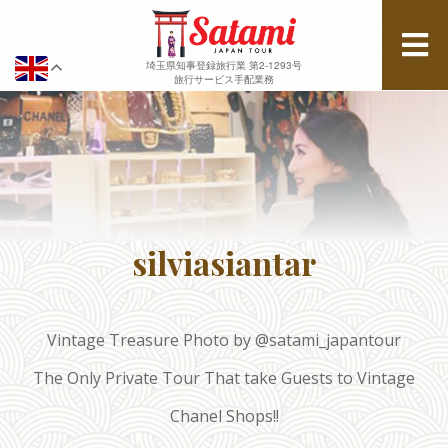
埼玉県知事登録旅行業 第2-1293号
旅行サービス手配業務
silviasiantar
Vintage Treasure Photo by @satami_japantour
The Only Private Tour That take Guests to Vintage
Chanel Shops!!