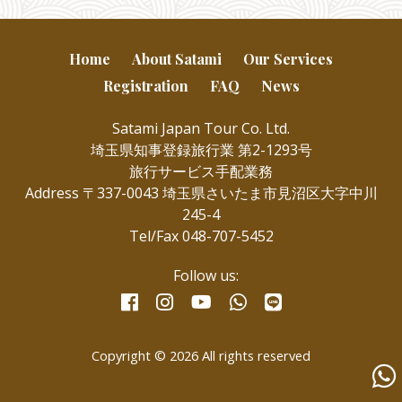
Home
About Satami
Our Services
Registration
FAQ
News
Satami Japan Tour Co. Ltd.
埼玉県知事登録旅行業 第2-1293号
旅行サービス手配業務
Address 〒337-0043 埼玉県さいたま市見沼区大字中川
245-4
Tel/Fax 048-707-5452
Follow us:
facebook
instagram
whatsapp
line
youtube
Copyright © 2026 All rights reserved
Wha
us
for